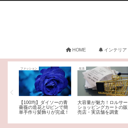
HOME
インテリア
ファッション
生活
予約や
【100均】ダイソーの青
大容量が魅力！ロルサー
情報や
薔薇の造花とUピンで簡
ショッピングカートの販
品など
単手作り髪飾りが完成！
売店・実店舗を調査