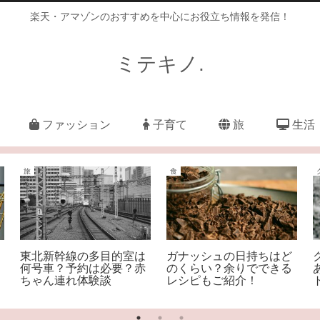
楽天・アマゾンのおすすめを中心にお役立ち情報を発信！
ミテキノ.
ファッション
子育て
旅
生活
旅
食
東北新幹線の多目的室は
ガナッシュの日持ちはど
何号車？予約は必要？赤
のくらい？余りでできる
ちゃん連れ体験談
レシピもご紹介！