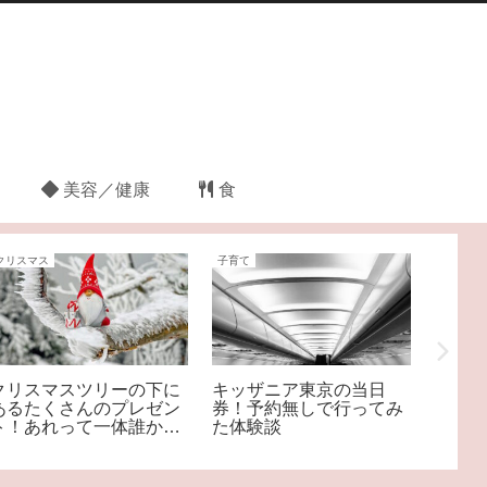
美容／健康
食
クリスマス
子育て
クリスマ
クリスマスツリーの下に
キッザニア東京の当日
クリス
あるたくさんのプレゼン
券！予約無しで行ってみ
はIK
ト！あれって一体誰から
た体験談
利！1
の？
おさま