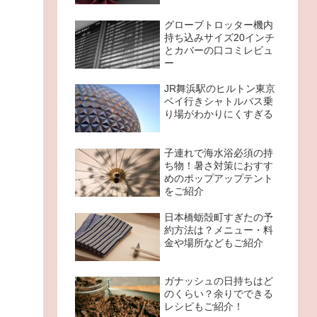
グローブトロッター機内
持ち込みサイズ20インチ
とカバーの口コミレビュ
ー
JR舞浜駅のヒルトン東京
ベイ行きシャトルバス乗
り場がわかりにくすぎる
子連れで海水浴必須の持
ち物！暑さ対策におすす
めのポップアップテント
をご紹介
日本橋蛎殻町すぎたの予
約方法は？メニュー・料
金や場所などもご紹介
ガナッシュの日持ちはど
のくらい？余りでできる
レシピもご紹介！