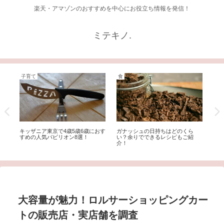
楽天・アマゾンのおすすめを中心にお役立ち情報を発信！
ミテキノ.
子育て
食
美
く
キッザニア東京で4歳5歳6歳におす
ガナッシュの日持ちはどのくら
BR
体
すめの人気パビリオン8選！
い？余りでできるレシピもご紹
リ
介！
大容量が魅力！ロルサーショッピングカー
トの販売店・実店舗を調査