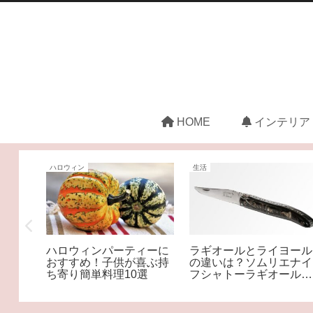
HOME
インテリア
ハロウィン
生活
だけつ
ハロウィンパーティーに
ラギオールとライヨール
左右で
おすすめ！子供が喜ぶ持
の違いは？ソムリエナイ
ち寄り簡単料理10選
フシャトーラギオールは
偽物に注意