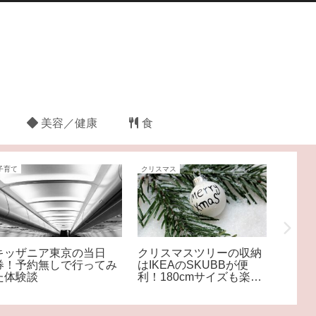
美容／健康
食
子育て
クリスマス
食
キッザニア東京の当日
クリスマスツリーの収納
ヘイグ
券！予約無しで行ってみ
はIKEAのSKUBBが便
オース
た体験談
利！180cmサイズも楽々
おすす
おさまる♪
は？