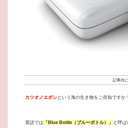
記事内
カツオノエボシ
という海の生き物をご存知ですか
英語では
「Blue Bottle（ブルーボトル）」
と
呼ば