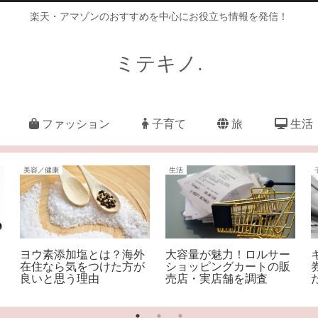
楽天・アマゾンのおすすめを中心にお役立ち情報を発信！
ミテキノ.
ファッション
子育て
旅
生活
美容／健康
生活
ヨウ素添加塩とは？海外
大容量が魅力！ロルサー
在住なら気をつけた方が
ショッピングカートの販
良いと思う理由
売店・実店舗を調査