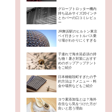
グローブトロッター機内
持ち込みサイズ20インチ
とカバーの口コミレビュ
ー
JR舞浜駅のヒルトン東京
ベイ行きシャトルバス乗
り場がわかりにくすぎる
子連れで海水浴必須の持
ち物！暑さ対策におすす
めのポップアップテント
をご紹介
日本橋蛎殻町すぎたの予
約方法は？メニュー・料
金や場所などもご紹介
ヨウ素添加塩とは？海外
在住なら気をつけた方が
良いと思う理由