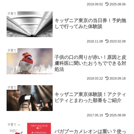
2019.09.02
2025.08.06
子育て
キッザニア東京の当日券！予約無
しで行ってみた体験談
2018.11.08
2023.02.08
子育て
子供の口の周りが赤い！原因と皮
膚科医に聞いたおうちでできる対
処法
2018.03.22
2019.09.18
子育て
キッザニア東京体験談！アクティ
ビティとまわった順番をご紹介
2017.05.19
2025.08.08
子育て
バガブーカメレオンは重い？使っ