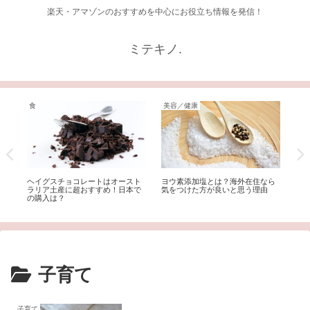
楽天・アマゾンのおすすめを中心にお役立ち情報を発信！
ミテキノ.
食
美容／健康
ク
方
ヘイグスチョコレートはオースト
ヨウ素添加塩とは？海外在住なら
ク
紹
ラリア土産に超おすすめ！日本で
気をつけた方が良いと思う理由
さ
の購入は？
誰
子育て
子育て