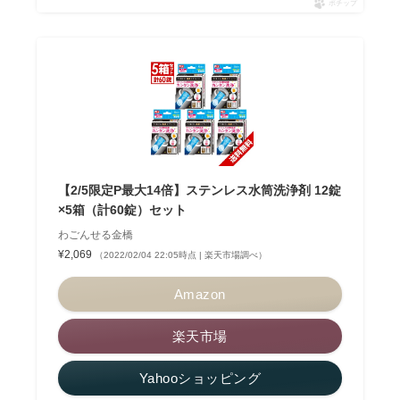
ポチップ
【2/5限定P最大14倍】ステンレス水筒洗浄剤 12錠
×5箱（計60錠）セット
わごんせる金橋
¥2,069
（2022/02/04 22:05時点 | 楽天市場調べ）
Amazon
楽天市場
Yahooショッピング