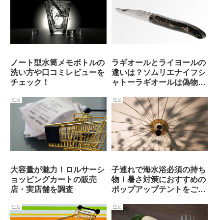
ノート型水筒メモボトルの
ラギオールとライヨールの
洗い方や口コミレビューを
違いは？ソムリエナイフシ
チェック！
ャトーラギオールは偽物に
注意
生活
生活
大容量が魅力！ロルサーシ
子連れで海水浴必須の持ち
ョッピングカートの販売
物！暑さ対策におすすめの
店・実店舗を調査
ポップアップテントをご紹
介
生活
生活