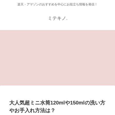
楽天・アマゾンのおすすめを中心にお役立ち情報を発信！
ミテキノ.
子育て
食
美
方
キッザニア東京で4歳5歳6歳におす
ガナッシュの日持ちはどのくら
BR
紹
すめの人気パビリオン8選！
い？余りでできるレシピもご紹
リ
介！
大人気超ミニ水筒120mlや150mlの洗い方
やお手入れ方法は？