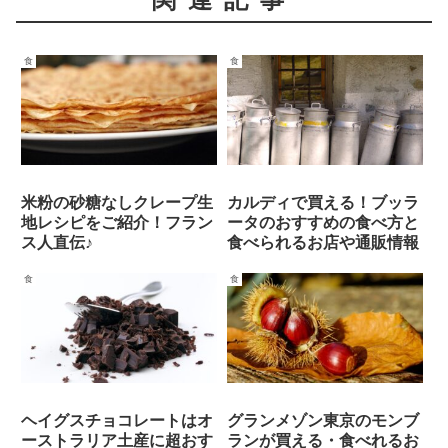
食
食
米粉の砂糖なしクレープ生
カルディで買える！ブッラ
地レシピをご紹介！フラン
ータのおすすめの食べ方と
ス人直伝♪
食べられるお店や通販情報
食
食
ヘイグスチョコレートはオ
グランメゾン東京のモンブ
ーストラリア土産に超おす
ランが買える・食べれるお