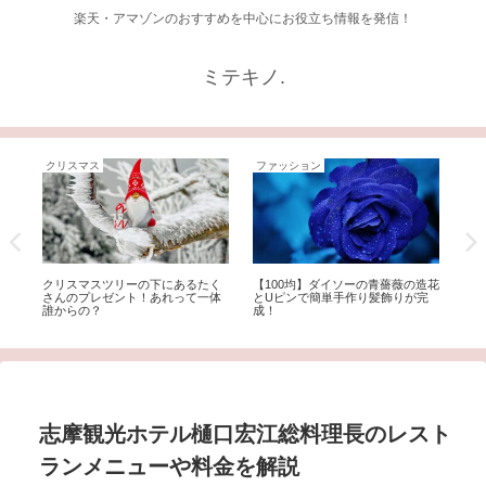
楽天・アマゾンのおすすめを中心にお役立ち情報を発信！
ミテキノ.
クリスマス
ファッション
ク
ピ
クリスマスツリーの下にあるたく
【100均】ダイソーの青薔薇の造花
クリ
調
さんのプレゼント！あれって一体
とUピンで簡単手作り髪飾りが完
SK
誰からの？
成！
楽々
志摩観光ホテル樋口宏江総料理長のレスト
ランメニューや料金を解説