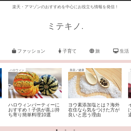
楽天・アマゾンのおすすめを中心にお役立ち情報を発信！
ミテキノ.
ファッション
子育て
旅
生活
ハロウィン
美容／健康
ハロウィンパーティーに
ヨウ素添加塩とは？海外
おすすめ！子供が喜ぶ持
在住なら気をつけた方が
ち寄り簡単料理10選
良いと思う理由