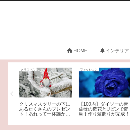
HOME
インテリア
クリスマス
ファッション
ヨール
クリスマスツリーの下に
【100均】ダイソーの青
エナイ
あるたくさんのプレゼン
薔薇の造花とUピンで簡
ールは
ト！あれって一体誰から
単手作り髪飾りが完成！
の？