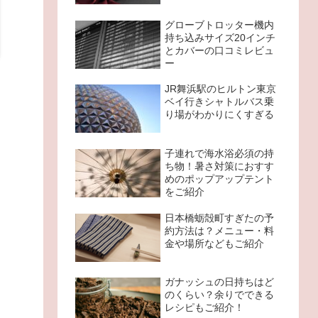
グローブトロッター機内
持ち込みサイズ20インチ
とカバーの口コミレビュ
ー
JR舞浜駅のヒルトン東京
ベイ行きシャトルバス乗
り場がわかりにくすぎる
子連れで海水浴必須の持
ち物！暑さ対策におすす
めのポップアップテント
をご紹介
日本橋蛎殻町すぎたの予
約方法は？メニュー・料
金や場所などもご紹介
ガナッシュの日持ちはど
のくらい？余りでできる
レシピもご紹介！