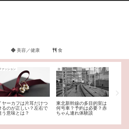
美容／健康
食
ファッション
旅
子育て
イヤーカフは片耳だけつ
東北新幹線の多目的室は
キッザ
けるのが正しい？左右で
何号車？予約は必要？赤
6歳に
違う意味とは？
ちゃん連れ体験談
ビリオ