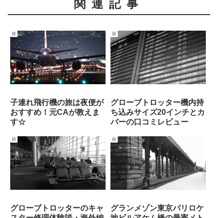
関連記事
旅
旅
子連れ飛行機の旅は夜便が
グローブトロッター機内持
おすすめ！元CAが教えま
ち込みサイズ20インチとカ
す☆
バーの口コミレビュー
旅
旅
グローブトロッターのキャ
グランメゾン東京パリロケ
スター修理体験談・海外編
地ビルアケム橋の最寄メト