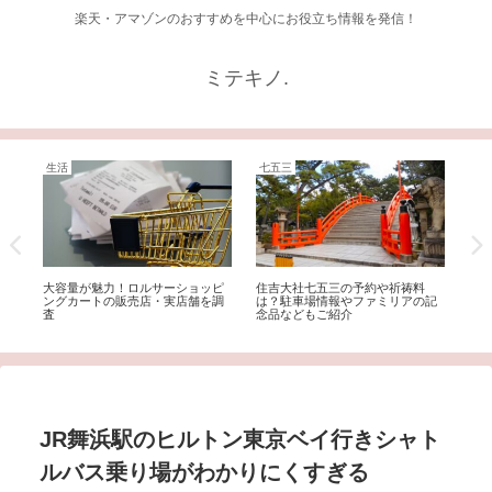
楽天・アマゾンのおすすめを中心にお役立ち情報を発信！
ミテキノ.
生活
七五三
フ
おす
大容量が魅力！ロルサーショッピ
住吉大社七五三の予約や祈祷料
簡
ングカートの販売店・実店舗を調
は？駐車場情報やファミリアの記
方
査
念品などもご紹介
JR舞浜駅のヒルトン東京ベイ行きシャト
ルバス乗り場がわかりにくすぎる