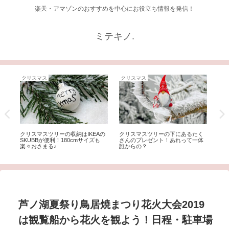
楽天・アマゾンのおすすめを中心にお役立ち情報を発信！
ミテキノ.
クリスマス
クリスマス
生
ら
クリスマスツリーの収納はIKEAの
クリスマスツリーの下にあるたく
大
SKUBBが便利！180cmサイズも
さんのプレゼント！あれって一体
ン
楽々おさまる♪
誰からの？
査
芦ノ湖夏祭り鳥居焼まつり花火大会2019
は観覧船から花火を観よう！日程・駐車場