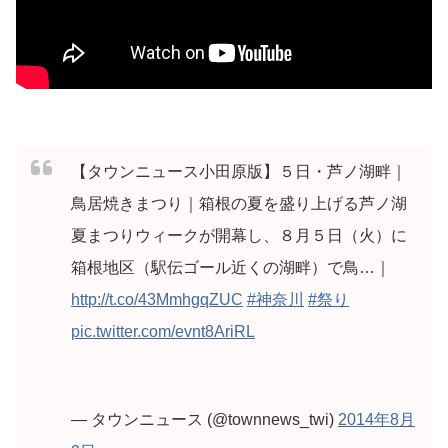
【タウンニュース小田原版】５日・芦ノ湖畔｜
鳥居焼きまつり｜箱根の夏を盛り上げる芦ノ湖
夏まつりウィークが開幕し、８月５日（火）に
箱根地区（駅伝ゴール近くの湖畔）で鳥…｜
http://t.co/43MmhgqZUC
#神奈川
#祭り
pic.twitter.com/evnt8AriRL
— タウンニュース (@townnews_twi)
2014年8月