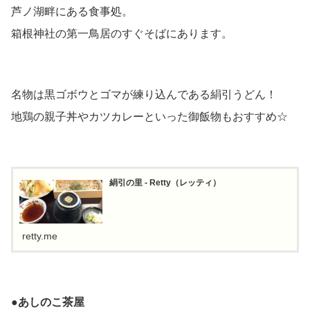
芦ノ湖畔にある食事処。
箱根神社の第一鳥居のすぐそばにあります。
名物は黒ゴボウとゴマが練り込んである絹引うどん！
地鶏の親子丼やカツカレーといった御飯物もおすすめ☆
絹引の里 - Retty（レッティ）
retty.me
●
あしのこ茶屋