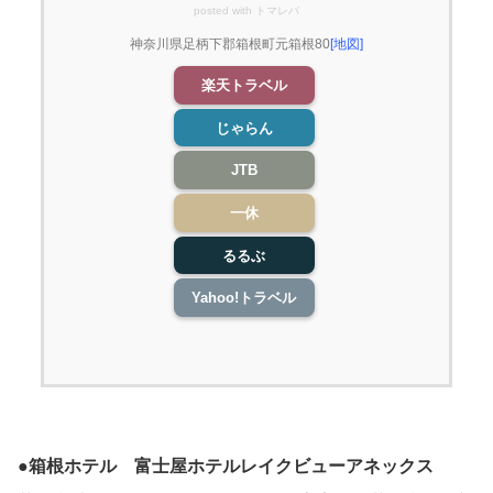
posted with
トマレバ
神奈川県足柄下郡箱根町元箱根80
[地図]
楽天トラベル
じゃらん
JTB
一休
るるぶ
Yahoo!トラベル
●
箱根ホテル 富士屋ホテルレイクビューアネックス