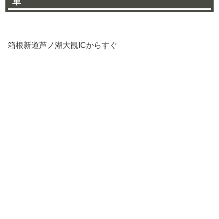
車
箱根新道芦ノ湖大観ICからすぐ