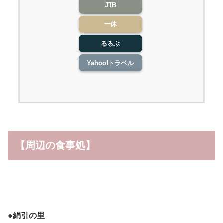
JTB
一休
るるぶ
Yahoo!トラベル
【周辺の食事処】
●
絹引の里