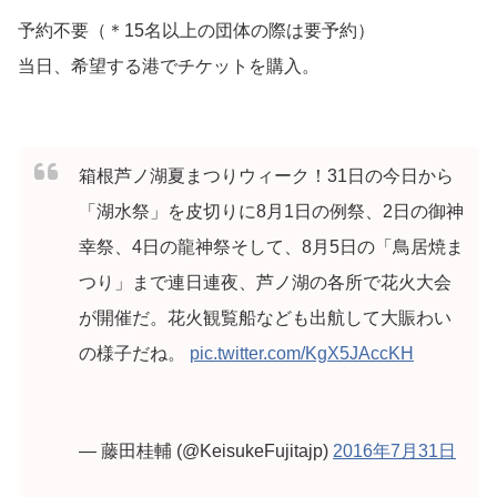
予約不要（＊15名以上の団体の際は要予約）
当日、希望する港でチケットを購入。
箱根芦ノ湖夏まつりウィーク！31日の今日から
「湖水祭」を皮切りに8月1日の例祭、2日の御神
幸祭、4日の龍神祭そして、8月5日の「鳥居焼ま
つり」まで連日連夜、芦ノ湖の各所で花火大会
が開催だ。花火観覧船なども出航して大賑わい
の様子だね。
pic.twitter.com/KgX5JAccKH
— 藤田桂輔 (@KeisukeFujitajp)
2016年7月31日