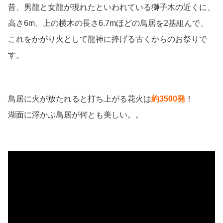
昔、男龍と女龍が現れたといわれている獅子木の近くに、
高さ6m、上の横木の長さ6.7mほどの鳥居を2基組んで、
これをかがり火として龍神に捧げる古くからのお祭りで
す。
鳥居に火が放たれると打ち上がる花火は
約3500発
！
湖面に浮かぶ鳥居が何とも美しい。。