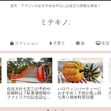
楽天・アマゾンのおすすめを中心にお役立ち情報を発信！
ミテキノ.
ファッション
子育て
旅
生活
七五三
ハロウィン
住吉大社七五三の予約や
ハロウィンパーティーに
祈祷料は？駐車場情報や
おすすめ！子供が喜ぶ持
ファミリアの記念品など
ち寄り簡単料理10選
もご紹介