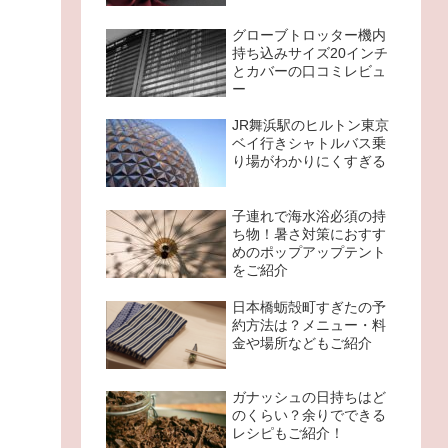
グローブトロッター機内
持ち込みサイズ20インチ
とカバーの口コミレビュ
ー
JR舞浜駅のヒルトン東京
ベイ行きシャトルバス乗
り場がわかりにくすぎる
子連れで海水浴必須の持
ち物！暑さ対策におすす
めのポップアップテント
をご紹介
日本橋蛎殻町すぎたの予
約方法は？メニュー・料
金や場所などもご紹介
ガナッシュの日持ちはど
のくらい？余りでできる
レシピもご紹介！