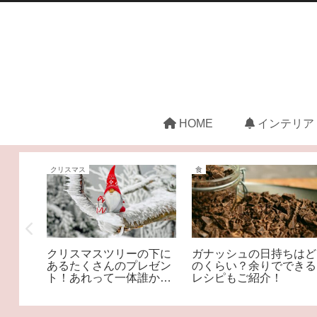
HOME
インテリア
クリスマス
食
サイダ
クリスマスツリーの下に
ガナッシュの日持ちはど
酢の効
あるたくさんのプレゼン
のくらい？余りでできる
方
ト！あれって一体誰から
レシピもご紹介！
の？