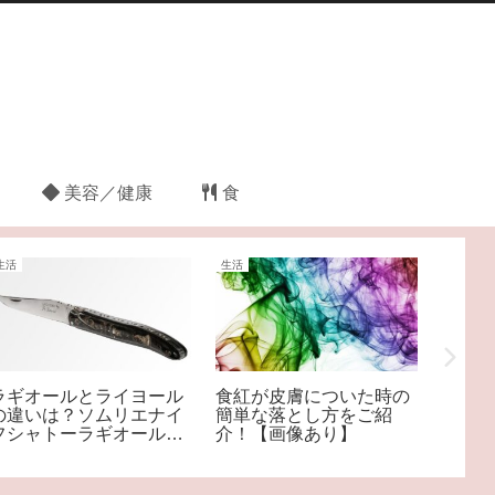
美容／健康
食
生活
生活
クリスマ
ラギオールとライヨール
食紅が皮膚についた時の
シーク
の違いは？ソムリエナイ
簡単な落とし方をご紹
は？や
フシャトーラギオールは
介！【画像あり】
プレゼ
偽物に注意