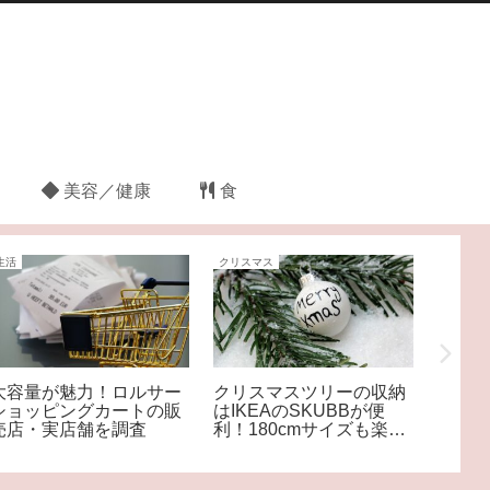
美容／健康
食
生活
クリスマス
食
大容量が魅力！ロルサー
クリスマスツリーの収納
ヘイグ
ショッピングカートの販
はIKEAのSKUBBが便
オース
売店・実店舗を調査
利！180cmサイズも楽々
おすす
おさまる♪
は？