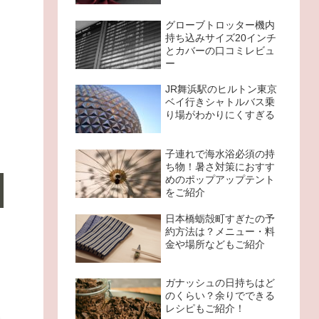
グローブトロッター機内
持ち込みサイズ20インチ
とカバーの口コミレビュ
ー
JR舞浜駅のヒルトン東京
ベイ行きシャトルバス乗
り場がわかりにくすぎる
子連れで海水浴必須の持
ち物！暑さ対策におすす
めのポップアップテント
をご紹介
日本橋蛎殻町すぎたの予
約方法は？メニュー・料
金や場所などもご紹介
ガナッシュの日持ちはど
のくらい？余りでできる
レシピもご紹介！