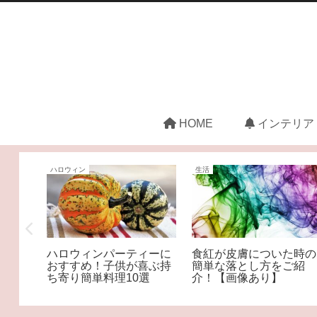
HOME
インテリア
ハロウィン
生活
ちはど
ハロウィンパーティーに
食紅が皮膚についた時の
できる
おすすめ！子供が喜ぶ持
簡単な落とし方をご紹
ち寄り簡単料理10選
介！【画像あり】